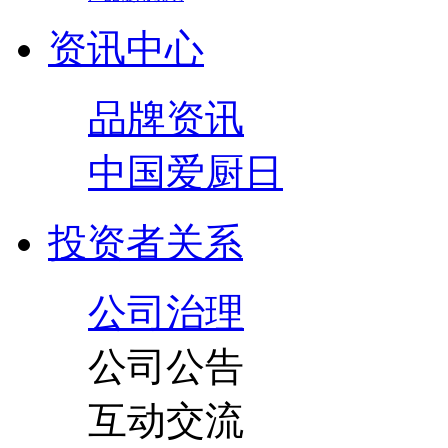
资讯中心
品牌资讯
中国爱厨日
投资者关系
公司治理
公司公告
互动交流