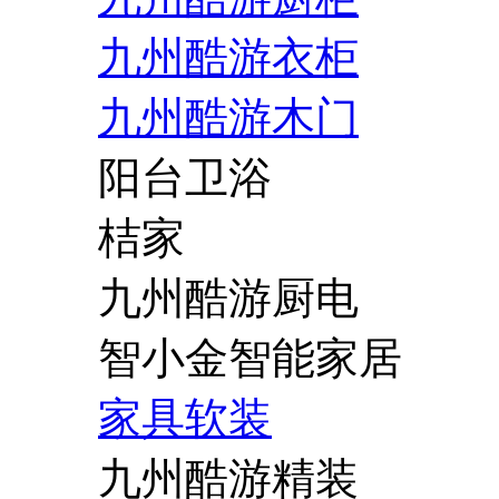
九州酷游衣柜
九州酷游木门
阳台卫浴
桔家
九州酷游厨电
智小金智能家居
家具软装
九州酷游精装