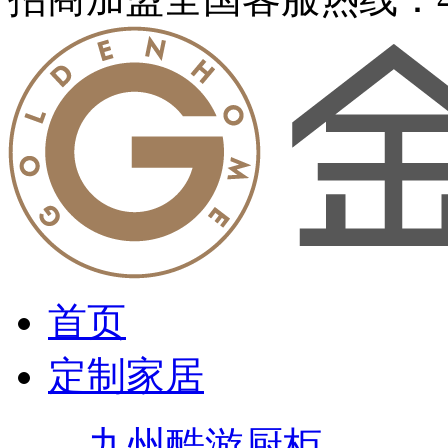
首页
定制家居
九州酷游厨柜