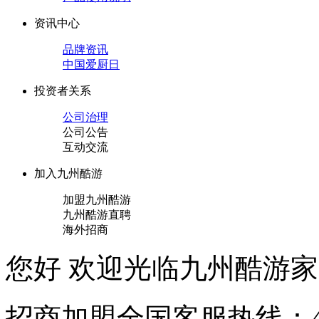
资讯中心
品牌资讯
中国爱厨日
投资者关系
公司治理
公司公告
互动交流
加入九州酷游
加盟九州酷游
九州酷游直聘
海外招商
您好 欢迎光临九州酷游
招商加盟
全国客服热线：400