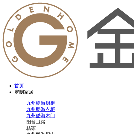
首页
定制家居
九州酷游厨柜
九州酷游衣柜
九州酷游木门
阳台卫浴
桔家