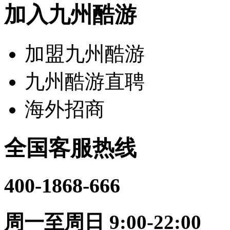
加入九州酷游
加盟九州酷游
九州酷游直聘
海外招商
全国客服热线
400-1868-666
周一至周日 9:00-22:00