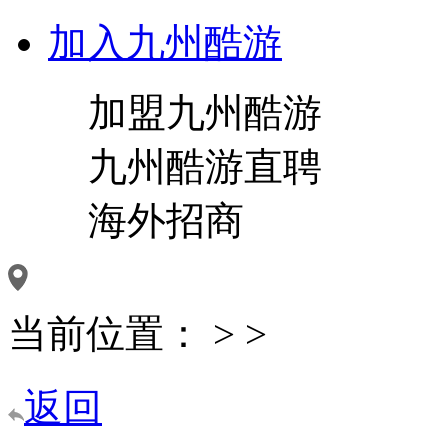
加入九州酷游
加盟九州酷游
九州酷游直聘
海外招商
当前位置：
>
>
返回